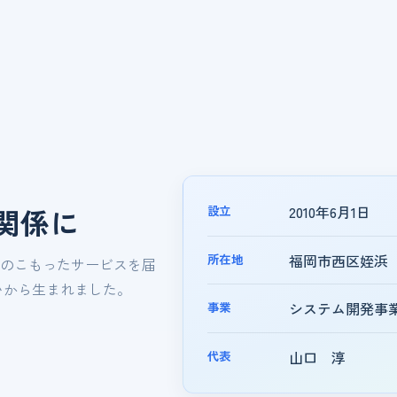
設立
2010年6月1日
関係に
所在地
福岡市西区姪浜
のこもったサービスを届
いから生まれました。
事業
システム開発事
代表
山口 淳